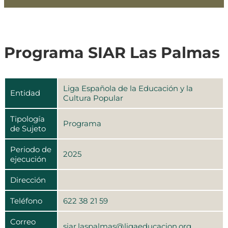
Programa SIAR Las Palmas
Liga Española de la Educación y la
Entidad
Cultura Popular
Tipología
Programa
de Sujeto
Periodo de
2025
ejecución
Dirección
Teléfono
622 38 21 59
Correo
siar.laspalmas@ligaeducacion.org