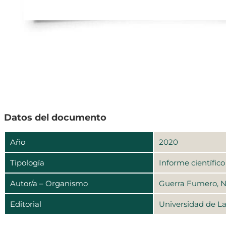
Datos del documento
Año
2020
Tipología
Informe científico
Autor/a – Organismo
Guerra Fumero, No
Editorial
Universidad de L